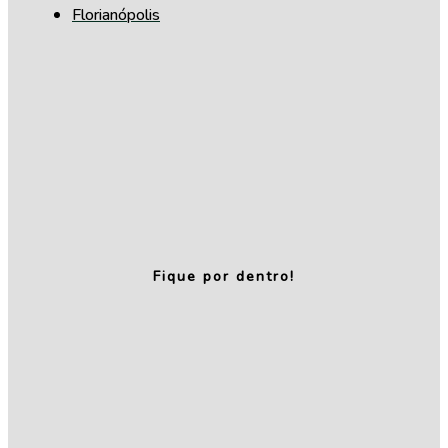
Florianópolis
Fique por dentro!
Relatório de
Transparência
e Igualdade
Salarial – 1º