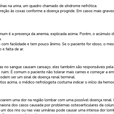
as na urina, um quadro chamado de síndrome nefrótica.
ireção às coxas conforme a doença progride. Em casos mais graves
 comum é a presença da anemia, explicada acima. Porém, o acúmulo
.
se com facilidade e tem pouco ânimo. Se o paciente for idoso, o me
e falta de ar.
no sangue causam cansaço, eles também são responsáveis pela per
 ruim. É comum o paciente não tolerar mais carnes e começar a em
dem ser um sinal de doença renal terminal.
tos acima, o médico nefrologista costuma indicar o início da hemodi
iarem uma dor na região lombar com uma possível doença renal. Na 
maioria dos casos causada por problemas osteoarticulares da colun
dos rins ou nas vias urinárias pode causar uma intensa dor lombar