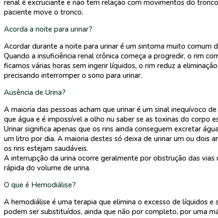
renal é excruciante e não tem relação com movimentos do tronco.
paciente move o tronco.
Acorda a noite para urinar?
Acordar durante a noite para urinar é um sintoma muito comum de
Quando a insuficiência renal crônica começa a progredir, o rim c
ficamos várias horas sem ingerir líquidos, o rim reduz a elimina
precisando interromper o sono para urinar.
Ausência de Urina?
A maioria das pessoas acham que urinar é um sinal inequívoco de 
que água e é impossível a olho nu saber se as toxinas do corpo e
Urinar significa apenas que os rins ainda conseguem excretar água
um litro por dia. A maioria destes só deixa de urinar um ou dois
os rins estejam saudáveis.
A interrupção da urina ocorre geralmente por obstrução das vias
rápida do volume de urina.
O que é Hemodiálise?
A hemodiálise é uma terapia que elimina o excesso de líquidos e s
podem ser substituídos, ainda que não por completo, por uma má