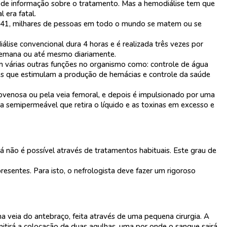
 de informação sobre o tratamento. Mas a hemodiálise tem que
 era fatal.
1941, milhares de pessoas em todo o mundo se matem ou se
lise convencional dura 4 horas e é realizada três vezes por
r semana ou até mesmo diariamente.
em várias outras funções no organismo como: controle de água
ônios que estimulam a produção de hemácias e controle da saúde
iovenosa ou pela veia femoral, e depois é impulsionado por uma
na semipermeável que retira o líquido e as toxinas em excesso e
á não é possível através de tratamentos habituais. Este grau de
resentes. Para isto, o nefrologista deve fazer um rigoroso
a veia do antebraço, feita através de uma pequena cirurgia. A
rmitirá a colocação de duas agulhas, uma por onde o sangue sairá