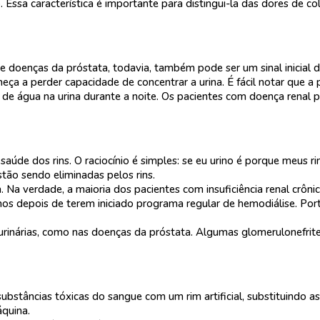
 Essa característica é importante para distingui-la das dores de 
 doenças da próstata, todavia, também pode ser um sinal inicial d
omeça a perder capacidade de concentrar a urina. É fácil notar que 
ção de água na urina durante a noite. Os pacientes com doença rena
saúde dos rins. O raciocínio é simples: se eu urino é porque meus 
stão sendo eliminadas pelos rins.
. Na verdade, a maioria dos pacientes com insuficiência renal crôni
 anos depois de terem iniciado programa regular de hemodiálise. P
 urinárias, como nas doenças da próstata. Algumas glomerulonefrit
ubstâncias tóxicas do sangue com um rim artificial, substituindo as
quina.