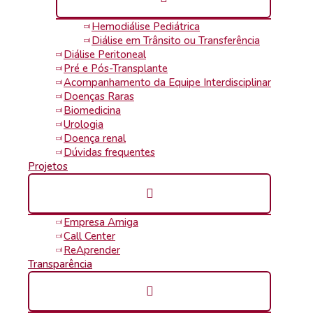
• Dor ou ardor quando estiver urinando
• Passar a urinar toda hora
Hemodiálise Pediátrica
• Levantar mais de uma vez à noite para urinar
Diálise em Trânsito ou Transferência
• Inchaço dos tornozelos ou ao redor dos olhos
Diálise Peritoneal
• Dor lombar
Pré e Pós-Transplante
• Pressão sanguínea elevada
Acompanhamento da Equipe Interdisciplinar
• Anemia (palidez anormal)
Doenças Raras
• Fraqueza e desânimo constante
Biomedicina
• Náuseas e vômitos frequentes pela manhã.
Urologia
Caso qualquer destes sinais ou sintomas apareça, procure imedi
Doença renal
Dúvidas frequentes
Fui diagnosticado com doença renal crônica. E agora?
Projetos
Receber o diagnóstico de doença renal crônica pode ser uma experi
ansiedade e perceber que, com tratamento adequado, o doente re
Ao ser diagnosticado (a), é hora de conversar com o nefrologista
pedir alguns exames para avaliar o tamanho de seus rins, o est
Empresa Amiga
O médico poderá recomendar um tratamento específico para contr
Call Center
Se você tem diabetes, terá de monitorar o nível de açúcar no san
ReAprender
a perda de peso, controle do sal na alimentação e medicamentos
Transparência
Se você tiver anemia, o nefrologista poderá indicar o uso de hor
Uma vez controlado seu caso de insuficiência ou deficiência ren
isso, serão solicitados exames de urina e de creatinina com certa 