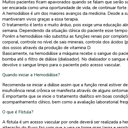
Muitos pacientes ficam apavorados quando se falam que serão su
ser encarada como uma oportunidade de vida, de continuar forte pa
A hemodiálise é um dos maiores avanços da medicina. Desde a 
mantiveram vivos graças a essa terapia.
O tratamento é lento e muito árduo, pois exige uma educação ali
semana. Dependendo da situação clínica do paciente esse tempo v
Porém a hemodiálise não substitui as funções renais por completo
corporal, controle no nível de sais minerais, controle dos ácido
dos ossos através da produção de vitamina D.
Basicamente, na hemodiálise a máquina recebe o sangue do pacien
bomba até o filtro de diálise (dialisador). No dialisador o sangu
devolve o sangue limpo para o paciente pelo acesso vascular.
Quando iniciar a Hemodiálise?
Recomenda-se iniciar a diálise assim que a função renal estiver 
insuficiência renal crônica se manifesta através de alguns sintoma
É importante que se inicie o tratamento dialítico em boas condiçõ
acompanhamento clínico, bem como a avaliação laboratorial freqüe
O que é Fístula?
A fístula é um acesso vascular por onde deverá ser realizada a h
alteração do fluxo faz com que a veia se torne mais larga e resi