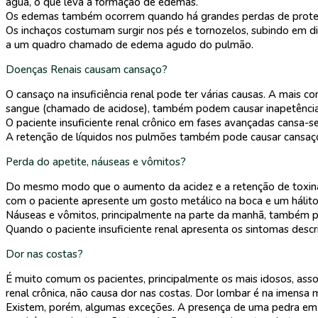
água, o que leva à formação de edemas.
Os edemas também ocorrem quando há grandes perdas de proteín
Os inchaços costumam surgir nos pés e tornozelos, subindo em d
a um quadro chamado de edema agudo do pulmão.
Doenças Renais causam cansaço?
O cansaço na insuficiência renal pode ter várias causas. A mais
sangue (chamado de acidose), também podem causar inapetência
O paciente insuficiente renal crônico em fases avançadas cansa-
A retenção de líquidos nos pulmões também pode causar cansaço 
Perda do apetite, náuseas e vômitos?
Do mesmo modo que o aumento da acidez e a retenção de toxinas 
com o paciente apresente um gosto metálico na boca e um hálito
Náuseas e vômitos, principalmente na parte da manhã, também po
Quando o paciente insuficiente renal apresenta os sintomas descri
Dor nas costas?
É muito comum os pacientes, principalmente os mais idosos, assoc
renal crônica, não causa dor nas costas. Dor lombar é na imensa 
Existem, porém, algumas exceções. A presença de uma pedra em um 