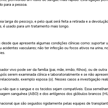
do para a pessoa.
ia larga do pescoço, e pelo qual será feita a retirada e a devoluç
s, é usado para um tratamento mais longo.
 desde que apresente algumas condições clínicas como: suportar um
 acidentes vasculares; não ter infecção ou focos ativos na urina, n
ões.
dor vivo pode ser da família (pai, mãe, irmão, filhos), ou de outr
Após serem examinada clínica e laboratorialmente e se não apres
relacionado, exemplo esposa (o). Nesses casos a investigação real
u não que o sangue e os tecidos sejam compatíveis. Essa semelhan
a tipagem sanguínea (ABO) e dos antígenos dos glóbulos brancos (
acional que são seguidos rigidamente pelas equipes de transplante