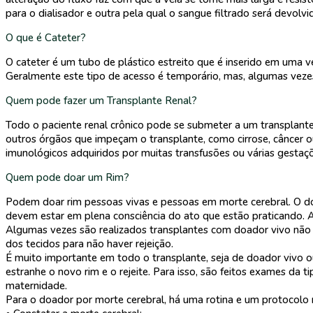
para o dialisador e outra pela qual o sangue filtrado será devolvi
O que é Cateter?
O cateter é um tubo de plástico estreito que é inserido em uma ve
Geralmente este tipo de acesso é temporário, mas, algumas veze
Quem pode fazer um Transplante Renal?
Todo o paciente renal crônico pode se submeter a um transplante
outros órgãos que impeçam o transplante, como cirrose, câncer ou
imunológicos adquiridos por muitas transfusões ou várias gestaç
Quem pode doar um Rim?
Podem doar rim pessoas vivas e pessoas em morte cerebral. O doa
devem estar em plena consciência do ato que estão praticando. 
Algumas vezes são realizados transplantes com doador vivo não 
dos tecidos para não haver rejeição.
É muito importante em todo o transplante, seja de doador vivo o
estranhe o novo rim e o rejeite. Para isso, são feitos exames d
maternidade.
Para o doador por morte cerebral, há uma rotina e um protocolo n