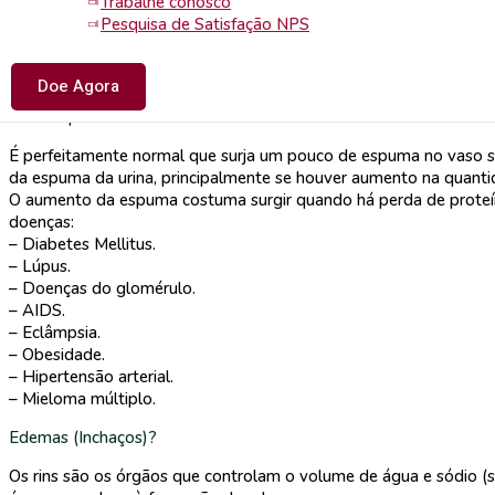
Trabalhe conosco
– Tuberculose urinária
Pesquisa de Satisfação NPS
– Esforço físico.
– Excesso de cálcio na urina.
– Endometriose.
Doe Agora
Urina Espumosa é Normal?
É perfeitamente normal que surja um pouco de espuma no vaso sa
da espuma da urina, principalmente se houver aumento na quantid
O aumento da espuma costuma surgir quando há perda de proteínas
doenças:
– Diabetes Mellitus.
– Lúpus.
– Doenças do glomérulo.
– AIDS.
– Eclâmpsia.
– Obesidade.
– Hipertensão arterial.
– Mieloma múltiplo.
Edemas (Inchaços)?
Os rins são os órgãos que controlam o volume de água e sódio (s