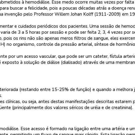
bmetidos à hemodiálise. Esse medo ocorre muitas vezes por falta
ra buscar a felicidade, pois a poucas décadas atrás a doença renal
sua invenção pelo Professor Willem Johan Kolff (1911-2009) em 
mentar e cuidados periódicos dos pacientes. Uma sessão de hemodiá
aria de 3 a 5 horas por sessão e pode ser feita 2, 3, 4 vezes po
, pois os rins não são apenas meros filtros de sangue, eles exerc
s (pH) no organismo, controle da pressão arterial, síntese de horm
te por um acesso vascular, que pode ser um cateter, fístula arter
e é exposto à solução de diálise (dialisado) através de uma membra
deteriorada (restando entre 15-25% de função) e quando a melhora j
s.
es clínicas, ou seja, antes destas manifestações descritas estarem p
nte (principalmente dos valores séricos de uréia e de creatinina).
emodiálise. Esse acesso é formado na ligação entre uma artéria e um
stente, permitindo um fluxo de sangue mais rápido. Esta ligação pe