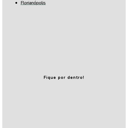
Florianópolis
Fique por dentro!
Relatório de
Transparência
e Igualdade
Salarial – 1º