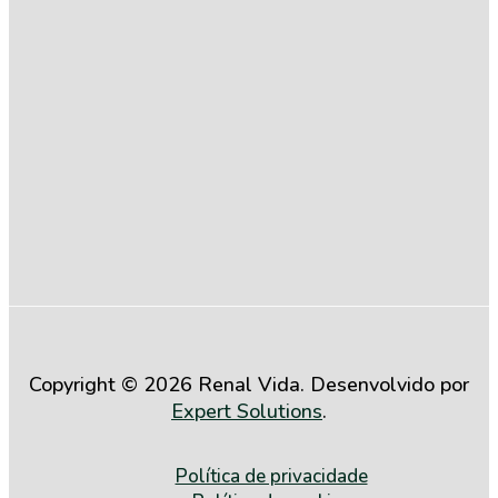
Compromisso
com a
Igualdade
Salarial entre
Mulheres e
Homens (2º
Semestre de
2025)
Copyright © 2026 Renal Vida. Desenvolvido por
Expert Solutions
.
Política de privacidade