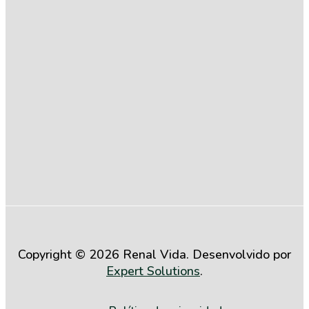
Compromisso
com a
Igualdade
Salarial entre
Mulheres e
Homens (2º
Semestre de
2025)
Copyright © 2026 Renal Vida. Desenvolvido por
Expert Solutions
.