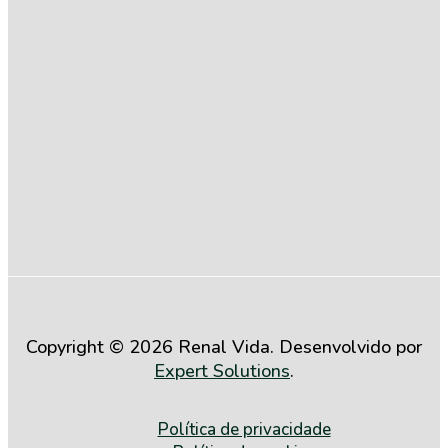
Compromisso
com a
Igualdade
Salarial entre
Mulheres e
Homens (2º
Semestre de
2025)
Copyright © 2026 Renal Vida. Desenvolvido por
Expert Solutions
.
Política de privacidade