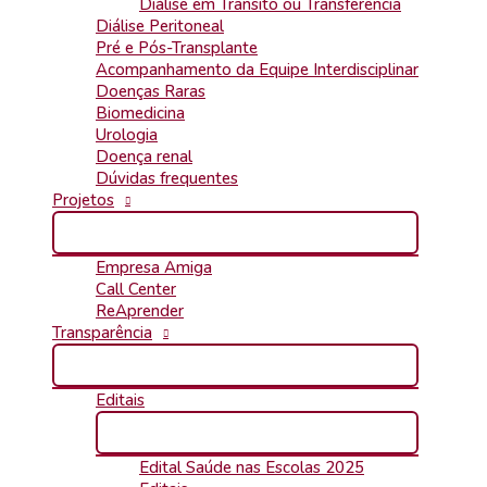
Diálise em Trânsito ou Transferência
Diálise Peritoneal
Pré e Pós-Transplante
Acompanhamento da Equipe Interdisciplinar
Doenças Raras
Biomedicina
Urologia
Doença renal
Dúvidas frequentes
Projetos
Empresa Amiga
Call Center
ReAprender
Transparência
Editais
Edital Saúde nas Escolas 2025