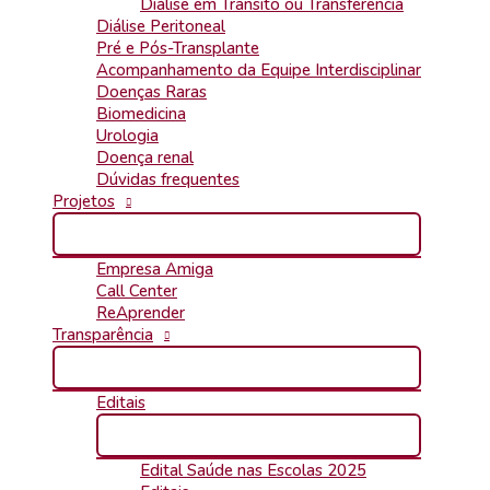
Diálise em Trânsito ou Transferência
Diálise Peritoneal
Pré e Pós-Transplante
Acompanhamento da Equipe Interdisciplinar
Doenças Raras
Biomedicina
Urologia
Doença renal
Dúvidas frequentes
Projetos
Empresa Amiga
Call Center
ReAprender
Transparência
Editais
Edital Saúde nas Escolas 2025