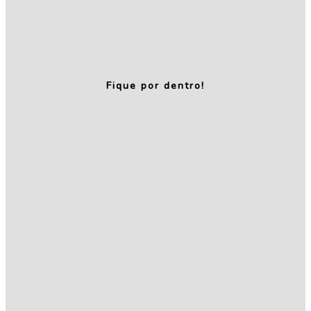
Fique por dentro!
Relatório de
Transparência
e Igualdade
Salarial – 1º
Semestre de
2026
Renal Vida