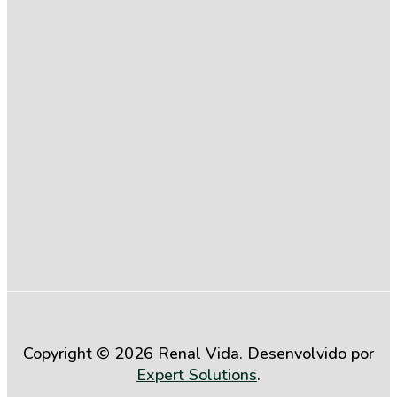
Compromisso
com a
Igualdade
Salarial entre
Mulheres e
Homens (2º
Semestre de
2025)
Copyright © 2026 Renal Vida. Desenvolvido por
Expert Solutions
.