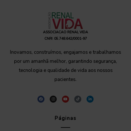
ASSOCIACAO RENAL VIDA
CNPJ: 05.748.642/0001-97
Inovamos, construímos, engajamos e trabalhamos
por um amanhã melhor, garantindo segurança,
tecnologia e qualidade de vida aos nossos
pacientes.
F
I
Y
T
L
a
n
o
i
i
c
s
u
k
n
e
t
t
t
k
b
a
u
o
e
o
g
b
k
d
o
r
Páginas
e
i
k
a
n
m