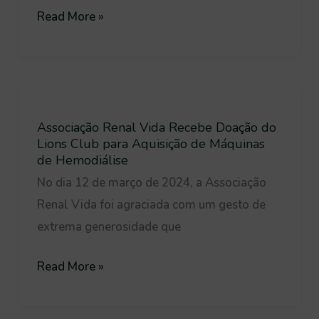
Comunidade
Read More »
com
Solidariedade
e
Associação
Sucesso
Renal
Empresarial
Associação Renal Vida Recebe Doação do
Vida
Lions Club para Aquisição de Máquinas
Recebe
de Hemodiálise
Doação
No dia 12 de março de 2024, a Associação
do
Renal Vida foi agraciada com um gesto de
Lions
extrema generosidade que
Club
para
Read More »
Aquisição
de