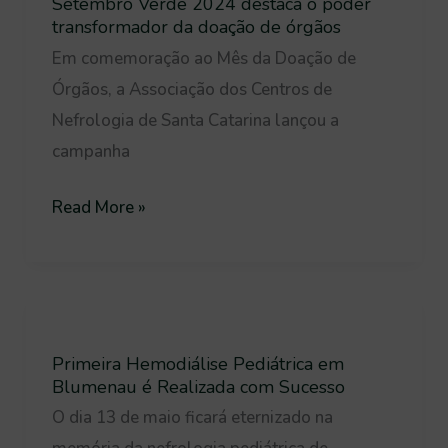
conscientização
Setembro Verde 2024 destaca o poder
2024
transformador da doação de órgãos
em
destaca
Em comemoração ao Mês da Doação de
Rio
o
Órgãos, a Associação dos Centros de
do
poder
Nefrologia de Santa Catarina lançou a
Sul
transformador
campanha
da
doação
Read More »
de
órgãos
Primeira
Hemodiálise
Primeira Hemodiálise Pediátrica em
Pediátrica
Blumenau é Realizada com Sucesso
em
O dia 13 de maio ficará eternizado na
Blumenau