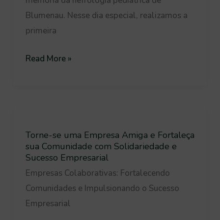
memória da nefrologia pediátrica de
é
Blumenau. Nesse dia especial, realizamos a
Realizada
primeira
com
Sucesso
Read More »
Torne-
se
Torne-se uma Empresa Amiga e Fortaleça
uma
sua Comunidade com Solidariedade e
Empresa
Sucesso Empresarial
Amiga
Empresas Colaborativas: Fortalecendo
e
Comunidades e Impulsionando o Sucesso
Fortaleça
Empresarial
sua