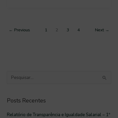
Pacientes
Renais
←
Previous
1
2
3
4
Next
→
P
e
s
Posts Recentes
q
u
Relatório de Transparência e Igualdade Salarial – 1º