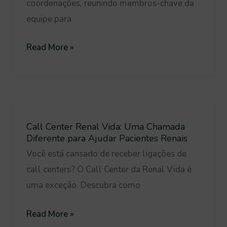
Coordenações
coordenações, reunindo membros-chave da
de
equipe para
2024
com
Read More »
Palestra
sobre
Assédio
Call
Moral
Center
e
Call Center Renal Vida: Uma Chamada
Renal
Diferente para Ajudar Pacientes Renais
Sexual
Vida:
Você está cansado de receber ligações de
Uma
call centers? O Call Center da Renal Vida é
Chamada
uma exceção. Descubra como
Diferente
para
Read More »
Ajudar