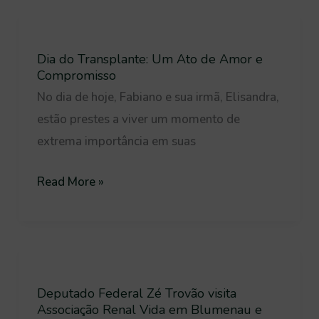
Máquinas
Dia
de
do
Hemodiálise
Dia do Transplante: Um Ato de Amor e
Transplante:
Compromisso
Um
No dia de hoje, Fabiano e sua irmã, Elisandra,
Ato
estão prestes a viver um momento de
de
extrema importância em suas
Amor
e
Read More »
Compromisso
Deputado
Federal
Deputado Federal Zé Trovão visita
Zé
Associação Renal Vida em Blumenau e