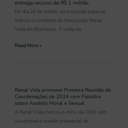
Trovão
entrega recurso de R$ 1 milhão
visita
No dia 26 de ontem, uma ocasião especial
Associação
marcou o cotidiano da Associação Renal
Renal
Vida em Blumenau. A visita do
Vida
em
Read More »
Blumenau
e
entrega
Renal
recurso
Vida
de
Renal Vida promove Primeira Reunião de
promove
Coordenações de 2024 com Palestra
R$
Primeira
sobre Assédio Moral e Sexual
1
Reunião
A Renal Vida marcou o início de 2024 com
milhão
de
sua primeira reunião presencial de