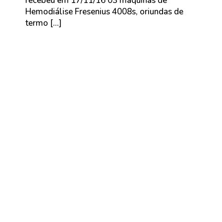
recebeu em 17/11/16 03 máquinas de
Hemodiálise Fresenius 4008s, oriundas de
termo […]