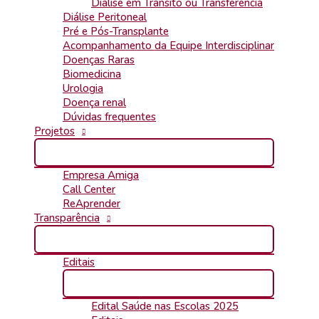
Diálise em Trânsito ou Transferência
Diálise Peritoneal
Pré e Pós-Transplante
Acompanhamento da Equipe Interdisciplinar
Doenças Raras
Biomedicina
Urologia
Doença renal
Dúvidas frequentes
Projetos
Empresa Amiga
Call Center
ReAprender
Transparência
Editais
Edital Saúde nas Escolas 2025