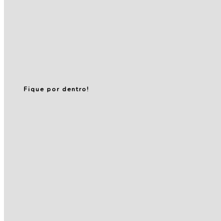
Fique por dentro!
Relatório de
Transparência
e Igualdade
Salarial – 1º
Semestre de
2026