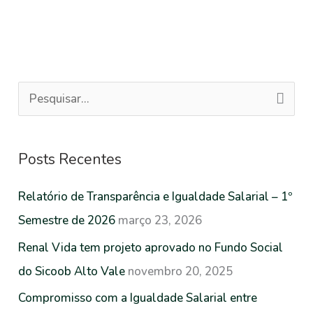
P
e
s
Posts Recentes
q
u
Relatório de Transparência e Igualdade Salarial – 1º
i
Semestre de 2026
março 23, 2026
s
Renal Vida tem projeto aprovado no Fundo Social
a
do Sicoob Alto Vale
novembro 20, 2025
r
Compromisso com a Igualdade Salarial entre