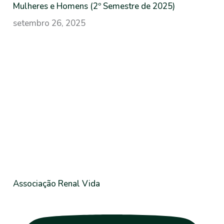
p
Mulheres e Homens (2º Semestre de 2025)
o
setembro 26, 2025
r
:
Associação Renal Vida