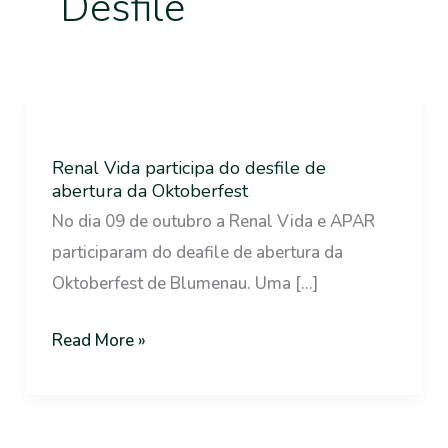
Desfile
Renal
Vida
Renal Vida participa do desfile de
participa
abertura da Oktoberfest
do
No dia 09 de outubro a Renal Vida e APAR
desfile
participaram do deafile de abertura da
de
Oktoberfest de Blumenau. Uma […]
abertura
da
Read More »
Oktoberfest