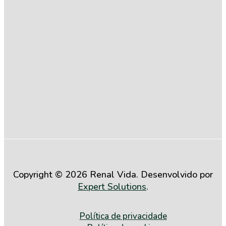
Compromisso
com a
Igualdade
Salarial entre
Mulheres e
Homens (2º
Semestre de
2025)
Copyright © 2026 Renal Vida. Desenvolvido por
Expert Solutions
.
Política de privacidade