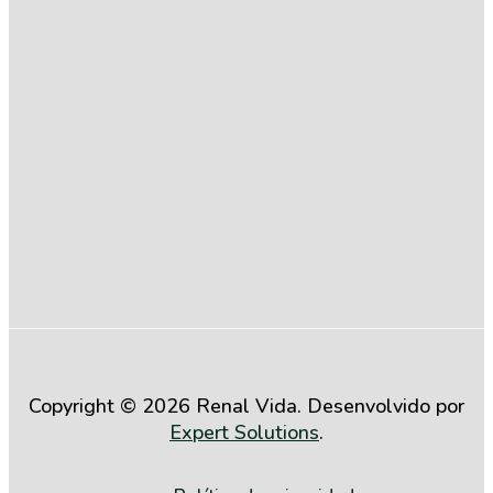
Compromisso
com a
Igualdade
Salarial entre
Mulheres e
Homens (2º
Semestre de
2025)
Copyright © 2026 Renal Vida. Desenvolvido por
Expert Solutions
.