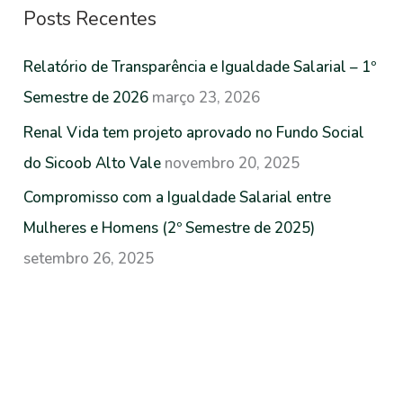
s
Posts Recentes
q
u
Relatório de Transparência e Igualdade Salarial – 1º
i
Semestre de 2026
março 23, 2026
s
Renal Vida tem projeto aprovado no Fundo Social
a
do Sicoob Alto Vale
novembro 20, 2025
r
Compromisso com a Igualdade Salarial entre
p
Mulheres e Homens (2º Semestre de 2025)
o
setembro 26, 2025
r
: