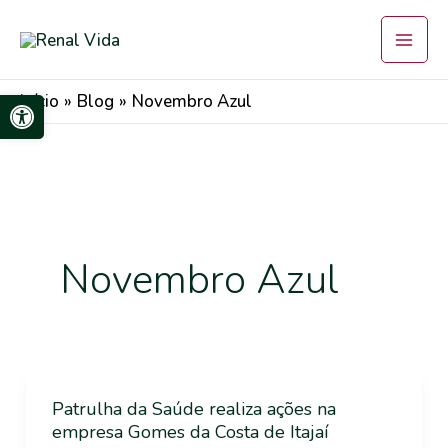
Ir
para
o
Abrir a barra de ferramentas
Início
Blog
Novembro Azul
conteúdo
Novembro Azul
Patrulha da Saúde realiza ações na
Patrulha
empresa Gomes da Costa de Itajaí
da