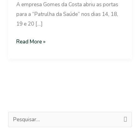
A empresa Gomes da Costa abriu as portas
Saúde
para a “Patrulha da Saúde” nos dias 14, 18,
realiza
19 e 20 […]
ações
na
Read More »
empresa
Gomes
da
Costa
de
Itajaí
P
e