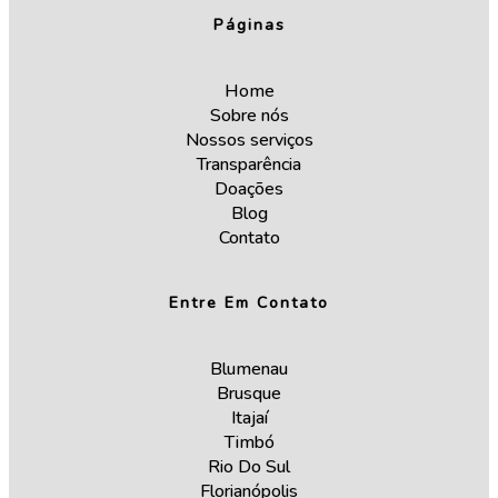
b
a
u
o
e
o
g
b
k
d
Páginas
o
r
e
i
k
a
n
m
Home
Sobre nós
Nossos serviços
Transparência
Doações
Blog
Contato
Entre Em Contato
Blumenau
Brusque
Itajaí
Timbó
Rio Do Sul
Florianópolis