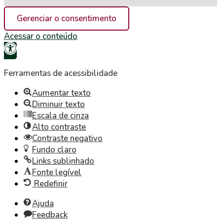
Gerenciar o consentimento
Acessar o conteúdo
Abrir
a
Ferramentas de acessibilidade
barra
Aumentar texto
de
Diminuir texto
Escala de cinza
ferramentas
Alto contraste
Contraste negativo
Fundo claro
Links sublinhado
Fonte legível
Redefinir
Ajuda
Feedback