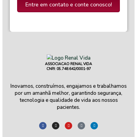
Entre em contato e conte conosco!
ASSOCIACAO RENAL VIDA
CNPJ: 05.748.642/0001-97
Inovamos, construímos, engajamos e trabalhamos
por um amanhã melhor, garantindo segurança,
tecnologia e qualidade de vida aos nossos
pacientes.
F
I
Y
T
L
a
n
o
i
i
c
s
u
k
n
e
t
t
t
k